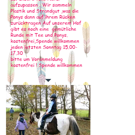
aufzupassen . Wir sammeln
Plastik und Strandgut ,was die
Ponys dann auf ihrem Rücken
zurücktragen Auf unserem Hof
gibt es noch eine gemütliche
Runde mit Tee und Ponys.
kostenfrei,Spende willkommen
jeden letzten Sonntag
15.00-
17.30
bitte um Voranmeldung
kostenfrei ! Spende willkommen