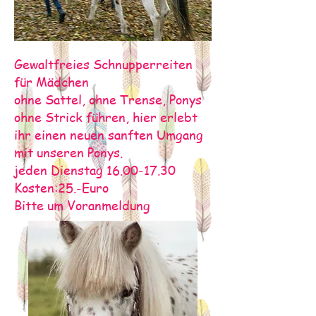
Gewaltfreies Schnupperreiten
für Mädchen
ohne Sattel, ohne Trense, Ponys
ohne Strick führen, hier erlebt
ihr einen neuen sanften Umgang
mit unseren Ponys.
jeden Dienstag
16.00-17.30
Kosten:25.-Euro
Bitte um Voranmeldung