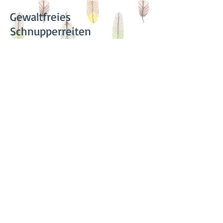
Gewaltfreies
Schnupperreiten
Dienstag:
16.00- 17.00
Ponytag für Mädchen jeden
letzten Sonntag
Deichritt jeden letzten
Sonntag 15-17.30
Naturritualtag jeden
3. Samstag und nach
Vereinbarung
Reittherapie nach