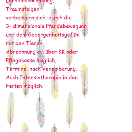
Lerneinschränkung,
Traumafolgen
verbessern sich durch die
3- dimensionale Pferdebewegung
und dem Geborgenheitsgefühl
mit den Tieren.
Abrechnung ev. über KK oder
Pflegekasse möglich.
Termine nach Vereinbarung.
Auch Intensivtherapie in den
Ferien möglich.