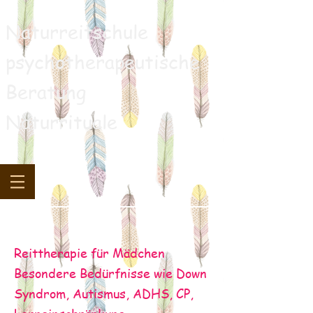
Naturreitschule
psychotherapeutische
Beratung
Naturrituale
Reittherapie für Mädchen
Besondere Bedürfnisse wie Down
Syndrom, Autismus, ADHS, CP,