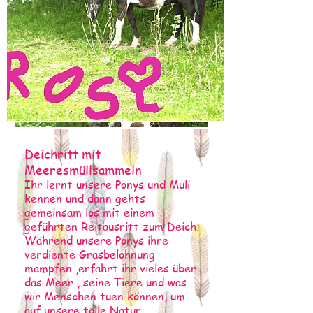
Deichritt mit
Meeresmüllsammeln
Ihr lernt unsere Ponys und Muli
kennen und dann gehts
gemeinsam los mit einem
geführten Reitausritt zum Deich.
Während unsere Ponys ihre
verdiente Grasbelohnung
mampfen ,erfahrt ihr vieles über
das Meer , seine Tiere und was
wir Menschen tuen können, um
auf unsere tolle Natur