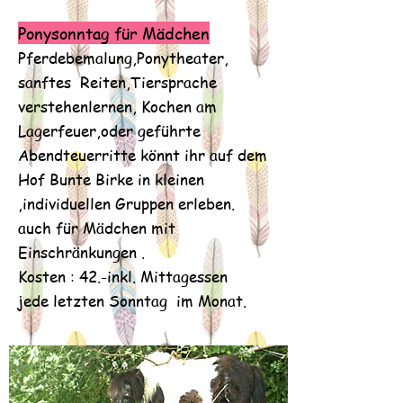
Ponysonntag für Mädchen
Pferdebemalung,Ponytheater,
sanftes Reiten,Tiersprache
verstehenlernen, Kochen am
Lagerfeuer,oder geführte
Abendteuerritte könnt ihr auf dem
Hof Bunte Birke in kleinen
,individuellen Gruppen erleben.
auch für Mädchen mit
Einschränkungen .
Kosten : 42.-inkl. Mittagessen
jede letzten Sonntag im Monat.